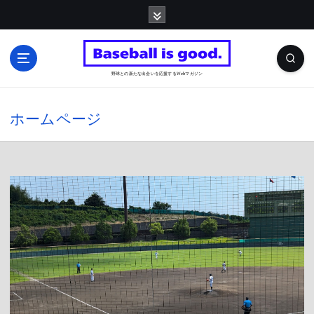
内
容
を
野球との新たな出会いを応援するWebマガジン
ス
キ
ホームページ
ッ
プ